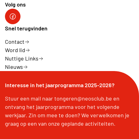
Volg ons
Facebook Neos Tongeren
Snel terugvinden
Contact
Word lid
Nuttige Links
Nieuws
Interesse in het jaarprogramma 2025-2026?
Stuur een mail naar tongeren@neosclub.be en
ontvang het jaarprogramma voor het volgende
werkjaar. Zin om mee te doen? We verwelkomen je
graag op een van onze geplande activiteiten.