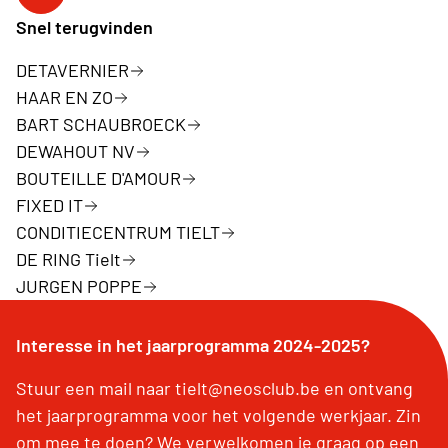
Facebookpagina Neos Tielt
Snel terugvinden
DETAVERNIER
HAAR EN ZO
BART SCHAUBROECK
DEWAHOUT NV
BOUTEILLE D'AMOUR
FIXED IT
CONDITIECENTRUM TIELT
DE RING Tielt
JURGEN POPPE
Interesse in het jaarprogramma 2024-2025?
Stuur een mail naar tielt@neosclub.be en ontvang
het jaarprogramma voor het volgende werkjaar. Zin
om mee te doen? We verwelkomen je graag op een