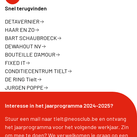
Facebookpagina Neos Tielt
Snel terugvinden
DETAVERNIER
HAAR EN ZO
BART SCHAUBROECK
DEWAHOUT NV
BOUTEILLE D'AMOUR
FIXED IT
CONDITIECENTRUM TIELT
DE RING Tielt
JURGEN POPPE
Interesse in het jaarprogramma 2024-2025?
Stuur een mail naar tielt@neosclub.be en ontvang
het jaarprogramma voor het volgende werkjaar. Zin
om mee te doen? We verwelkomen je graag op een