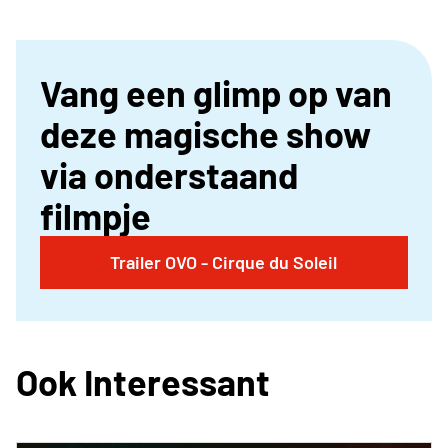
busvervoer, ontvangen in de rit huiswaarts een
september) ontvangt het clubbestuur de busroute,
lekker lunchpakket op de bus. Dit pakket bestaat uit
inclusief alle praktische info, in de mailbox
2 belegde sandwiches, een versnapering en een
Vang een glimp op van
flesje water (50 cl).
deze magische show
via onderstaand
filmpje
Trailer OVO - Cirque du Soleil
Ook Interessant