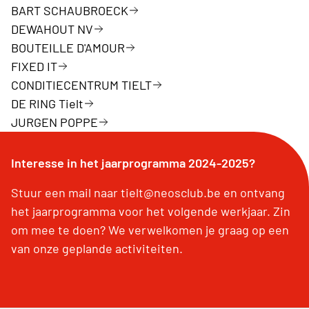
BART SCHAUBROECK
DEWAHOUT NV
BOUTEILLE D'AMOUR
FIXED IT
CONDITIECENTRUM TIELT
DE RING Tielt
JURGEN POPPE
Interesse in het jaarprogramma 2024-2025?
Stuur een mail naar tielt@neosclub.be en ontvang
het jaarprogramma voor het volgende werkjaar. Zin
om mee te doen? We verwelkomen je graag op een
van onze geplande activiteiten.