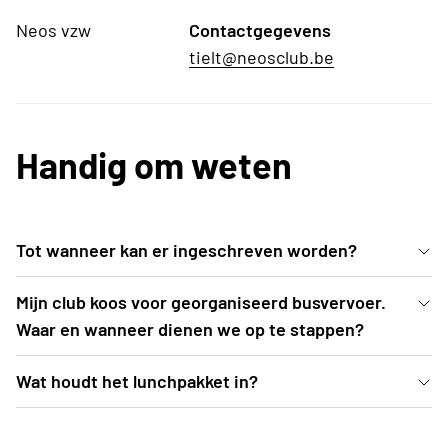
Neos vzw
Contactgegevens
tielt@neosclub.be
Handig om weten
Tot wanneer kan er ingeschreven worden?
Inschrijven kan uiterlijk t.e.m. vrijdag 26 juni 2026 of
Mijn club koos voor georganiseerd busvervoer.
tot zolang de voorraad strekt.
Waar en wanneer dienen we op te stappen?
De busroutes worden opgemaakt nadat
Wat houdt het lunchpakket in?
inschrijvingen zijn afgesloten. Een drietal weken
Leden die gebruik maken van het georganiseerd
voor aanvang van het evenement (= begin