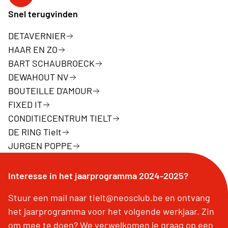
Facebookpagina Neos Tielt
Snel terugvinden
DETAVERNIER
HAAR EN ZO
BART SCHAUBROECK
DEWAHOUT NV
BOUTEILLE D'AMOUR
FIXED IT
CONDITIECENTRUM TIELT
DE RING Tielt
JURGEN POPPE
Interesse in het jaarprogramma 2024-2025?
Stuur een mail naar tielt@neosclub.be en ontvang
het jaarprogramma voor het volgende werkjaar. Zin
om mee te doen? We verwelkomen je graag op een