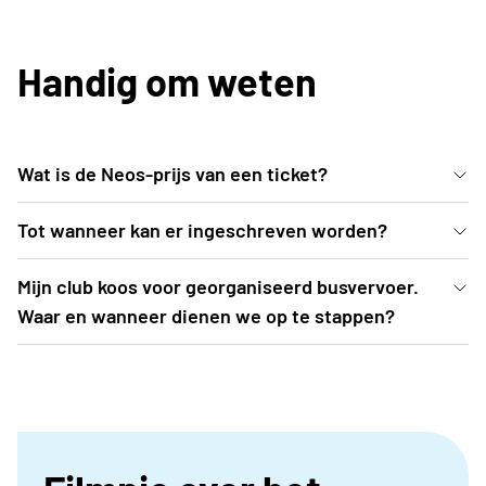
Handig om weten
Wat is de Neos-prijs van een ticket?
De voordelige Neos-prijs bedraagt 40 EUR (ipv 46
Tot wanneer kan er ingeschreven worden?
EUR). Neos palmt tribune 3 in met centraal zicht op
Inschrijven kan uiterlijk t.e.m. vrijdag 12 juni 2026 of
Mijn club koos voor georganiseerd busvervoer.
de atletiekprestaties én het hoofdpodium waar o.a.
tot zolang de voorraad strekt.
Waar en wanneer dienen we op te stappen?
het optreden Helmut Lotti plaatsvindt
De busroutes worden opgemaakt nadat
inschrijvingen zijn afgesloten. Een drietal weken
voor aanvang van het evenement (= midden
augustus) ontvangt het clubbestuur de busroute,