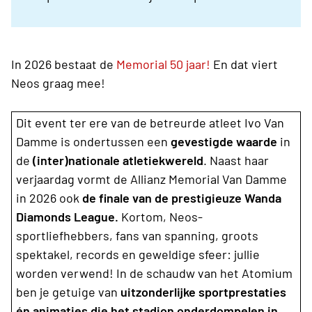
In 2026 bestaat de
Memorial 50 jaar!
En dat viert
Neos graag mee!
Dit event ter ere van de betreurde atleet Ivo Van
Damme is ondertussen een
gevestigde waarde
in
de
(inter)nationale atletiekwereld
. Naast haar
verjaardag vormt de Allianz Memorial Van Damme
in 2026 ook
de finale van de prestigieuze Wanda
Diamonds League.
Kortom, Neos-
sportliefhebbers, fans van spanning, groots
spektakel, records en geweldige sfeer: jullie
worden verwend! In de schaudw van het Atomium
ben je getuige van
uitzonderlijke sportprestaties
én animaties die het stadion onderdompelen in