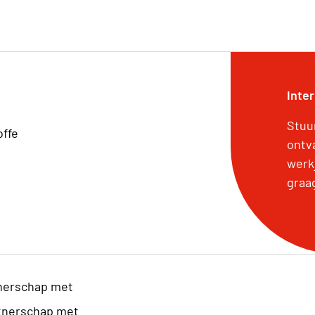
Inte
Stuu
offe
ontv
werk
graa
nerschap met