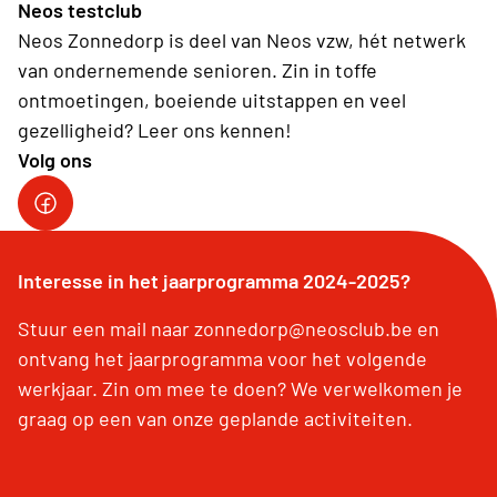
Neos testclub
Neos Zonnedorp is deel van Neos vzw, hét netwerk
van ondernemende senioren. Zin in toffe
ontmoetingen, boeiende uitstappen en veel
gezelligheid? Leer ons kennen!
Volg ons
Interesse in het jaarprogramma 2024-2025?
Stuur een mail naar zonnedorp@neosclub.be en
ontvang het jaarprogramma voor het volgende
werkjaar. Zin om mee te doen? We verwelkomen je
graag op een van onze geplande activiteiten.