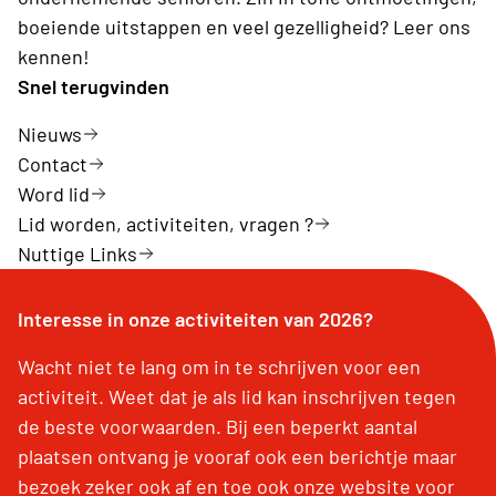
boeiende uitstappen en veel gezelligheid? Leer ons
kennen!
Snel terugvinden
Nieuws
Contact
Word lid
Lid worden, activiteiten, vragen ?
Nuttige Links
Interesse in onze activiteiten van 2026?
Wacht niet te lang om in te schrijven voor een
activiteit. Weet dat je als lid kan inschrijven tegen
de beste voorwaarden. Bij een beperkt aantal
plaatsen ontvang je vooraf ook een berichtje maar
bezoek zeker ook af en toe ook onze website voor