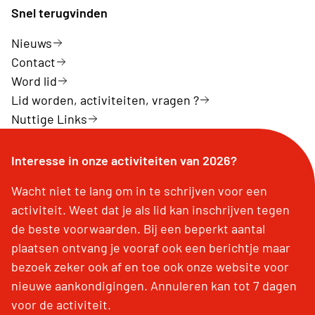
Snel terugvinden
Nieuws
Contact
Word lid
Lid worden, activiteiten, vragen ?
Nuttige Links
Interesse in onze activiteiten van 2026?
Wacht niet te lang om in te schrijven voor een
activiteit. Weet dat je als lid kan inschrijven tegen
de beste voorwaarden. Bij een beperkt aantal
plaatsen ontvang je vooraf ook een berichtje maar
bezoek zeker ook af en toe ook onze website voor
nieuwe aankondigingen. Annuleren kan tot 7 dagen
voor de activiteit.