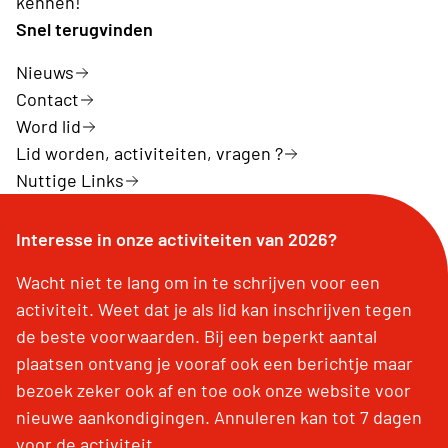
kennen!
Snel terugvinden
Nieuws
Contact
Word lid
Lid worden, activiteiten, vragen ?
Nuttige Links
Interesse in onze activiteiten van 2026?
Wacht niet te lang om in te schrijven voor een
activiteit. Weet dat je als lid kan inschrijven tegen
de beste voorwaarden. Bij een beperkt aantal
plaatsen ontvang je vooraf ook een berichtje maar
bezoek zeker ook af en toe ook onze website voor
nieuwe aankondigingen. Annuleren kan tot 7 dagen
voor de activiteit.