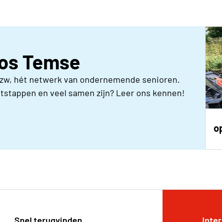
Neos Temse
vzw, hét netwerk van ondernemende senioren.
itstappen en veel samen zijn? Leer ons kennen!
o
Snel terugvinden
Inte