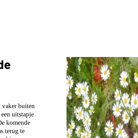
de
t vaker buiten
 een uitstapje
. De komende
 terug te