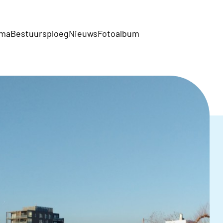
mma
Bestuursploeg
Nieuws
Fotoalbum