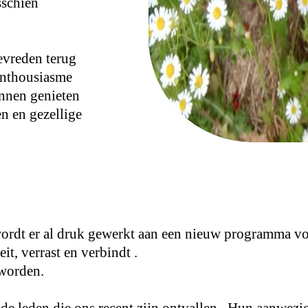
sschien
evreden terug
enthousiasme
nnen genieten
en en gezellige
rdt er al druk gewerkt aan een nieuw programma vol 
t, verrast en verbindt .
 worden.
ij de leden die ons recent zijn ontvallen. Hun aanwe