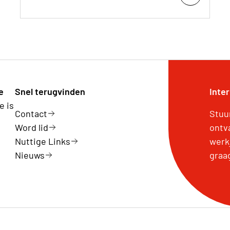
e
Snel terugvinden
Inte
e is
Contact
Stuu
Word lid
ontv
Nuttige Links
werk
Nieuws
graa