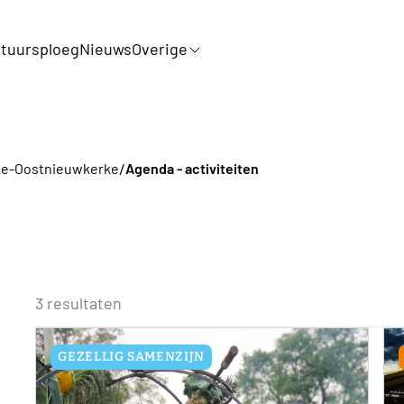
tuursploeg
Nieuws
Overige
/
ke-Oostnieuwkerke
Agenda - activiteiten
3 resultaten
GEZELLIG SAMENZIJN