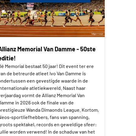
Allianz Memorial Van Damme - 50ste
editie!
Dé Memorial bestaat 50 jaar! Dit event ter ere
van de betreurde atleet Ivo Van Damme is
ondertussen een gevestigde waarde in de
internationale atletiekwereld. Naast haar
verjaardag vormt de Allianz Memorial Van
Damme in 2026 ook de finale van de
prestigieuze Wanda Dimaonds League. Kortom,
Neos-sportliefhebbers, fans van spanning,
groots spektakel, records en geweldige sfeer:
jullie worden verwend! In de schaduw van het