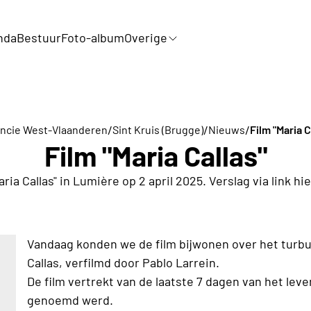
nda
Bestuur
Foto-album
Overige
/
/
/
incie West-Vlaanderen
Sint Kruis (Brugge)
Nieuws
Film "Maria C
Film "Maria Callas"
aria Callas" in Lumière op 2 april 2025. Verslag via link hi
Vandaag konden we de film bijwonen over het turbu
Callas, verfilmd door Pablo Larrein.
De film vertrekt van de laatste 7 dagen van het leven
genoemd werd.