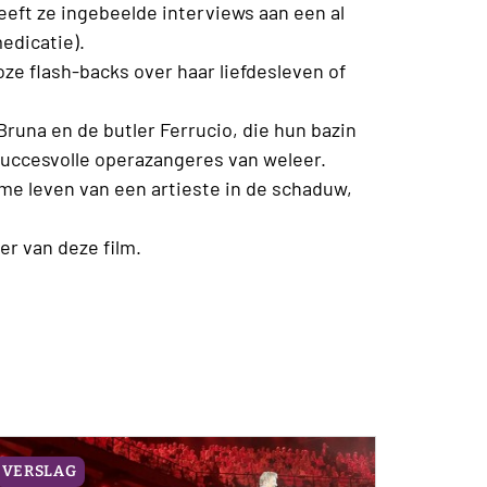
 geeft ze ingebeelde interviews aan een al
edicatie).
oze flash-backs over haar liefdesleven of
runa en de butler Ferrucio, die hun bazin
e succesvolle operazangeres van weleer.
ame leven van een artieste in de schaduw,
ler van deze film.
VERSLAG