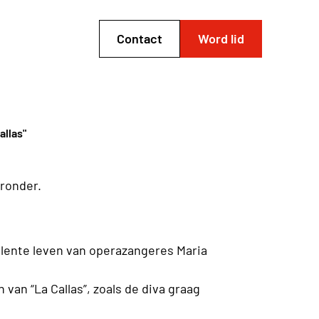
Contact
Word lid
allas"
eronder.
lente leven van operazangeres Maria
 van “La Callas”, zoals de diva graag