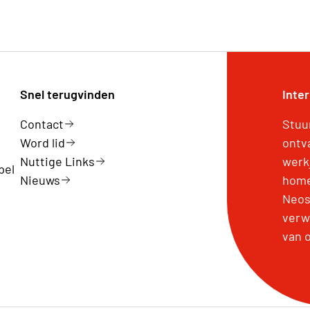
Snel terugvinden
Inte
Contact
Stuu
Word lid
ontv
Nuttige Links
werk
pel
Nieuws
home
Neos
verw
van 