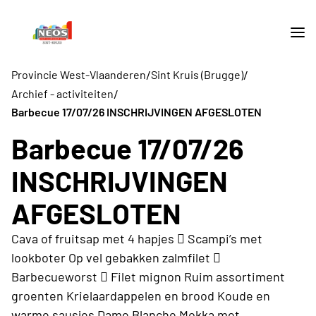
/
/
Provincie West-Vlaanderen
Sint Kruis (Brugge)
/
Archief - activiteiten
Barbecue 17/07/26 INSCHRIJVINGEN AFGESLOTEN
Barbecue 17/07/26
INSCHRIJVINGEN
AFGESLOTEN
Cava of fruitsap met 4 hapjes  Scampi’s met
lookboter Op vel gebakken zalmfilet 
Barbecueworst  Filet mignon Ruim assortiment
groenten Krielaardappelen en brood Koude en
warme sausjes Dame Blanche Mokka met