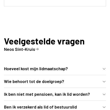
Veelgestelde vragen
Neos Sint-Kruis
Hoeveel kost mijn lidmaatschap?
Voor het werkjaar 2024-25 is dit 35,00 EUR
Wie behoort tot de doelgroep?
Actieve senioren
Ik ben niet met pensioen, kan ik lid worden?
Wie zijn pensioen nadert, kan ook al proeven van de
Ben ik verzekerd als lid of bestuurslid