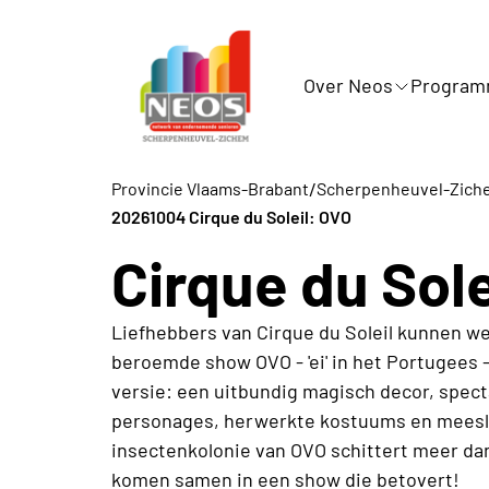
Over Neos
Progra
/
Provincie Vlaams-Brabant
Scherpenheuvel-Zich
20261004 Cirque du Soleil: OVO
Cirque du Sole
Liefhebbers van Cirque du Soleil kunnen we
beroemde show OVO - 'ei' in het Portugees 
versie: een uitbundig magisch decor, specta
personages, herwerkte kostuums en meesl
insectenkolonie van OVO schittert meer da
komen samen in een show die betovert!