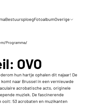
mma
Bestuursploeg
Fotoalbum
Overige
/
/
em
Programma
il: OVO
derom hun hartje ophalen dit najaar! De
- komt naar Brussel in een vernieuwde
culaire acrobatische acts, originele
epende muziek. De fascinerende
n ooit: 53 acrobaten en muzikanten