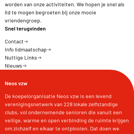
worden van onze activiteiten. We hopen je snel als
lid te mogen begroeten bij onze mooie
vriendengroep.
Snel terugvinden
Contact
Info lidmaatschap
Nuttige Links
Nieuws
Neos vzw
De koepelorganisatie Neos vzw is een levend
verenigingsnetwerk van 228 lokale zelfstandige
clubs, vol ondernemende senioren die vanuit een
veilige, warme en open verbinding de ruimte krijgen
om zichzelf en elkaar te ontplooien. Dat doen we