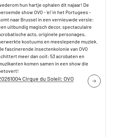
wederom hun hartje ophalen dit najaar! De
beroemde show OVO - 'ei' in het Portugees -
komt naar Brussel in een vernieuwde versie:
een uitbundig magisch decor, spectaculaire
acrobatische acts, originele personages,
herwerkte kostuums en meeslepende muziek.
De fascinerende insectenkolonie van OVO
schittert meer dan ooit: 53 acrobaten en
muzikanten komen samen in een show die
betovert!
20261004 Cirque du Soleil: OVO