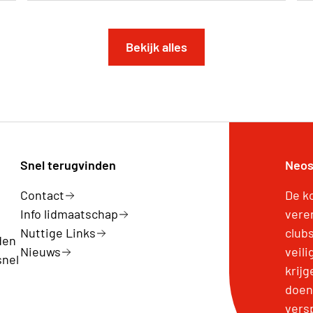
Bekijk alles
Snel terugvinden
Neos
Contact
De k
Info lidmaatschap
vere
Nuttige Links
club
den
Nieuws
veil
snel
krijg
doen
vers