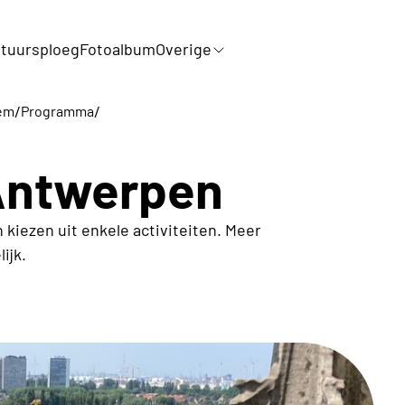
tuursploeg
Fotoalbum
Overige
/
/
em
Programma
 Antwerpen
kiezen uit enkele activiteiten. Meer
ijk.