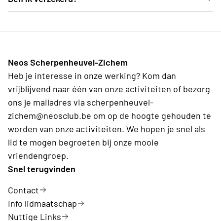
professionele carrière in verbinding wil blijven met
zichem@neosclub.be.
Zeker! Via onze uitgebreide verzekering van
alle ontwikkelingen in de wereld en dat samen wil
Sportievak geniet ieder lid van Neos een
doen met een toffe groep van gelijkgezinden.
verzekering tijdens alle activiteiten van Neos.
Neos Scherpenheuvel-Zichem
Heb je interesse in onze werking? Kom dan
vrijblijvend naar één van onze activiteiten of bezorg
ons je mailadres via scherpenheuvel-
zichem@neosclub.be om op de hoogte gehouden te
worden van onze activiteiten. We hopen je snel als
lid te mogen begroeten bij onze mooie
vriendengroep.
Snel terugvinden
Contact
Info lidmaatschap
Nuttige Links