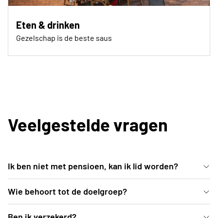
Eten & drinken
Gezelschap is de beste saus
Veelgestelde vragen
Ik ben niet met pensioen, kan ik lid worden?
Ja natuurlijk! Bezorg ons je gegevens via de rode
Wie behoort tot de doelgroep?
knop bovenaan de pagina 'Word lid' of neem contact
Iedere ondernemende senior die na zijn
Ben ik verzekerd?
met ons op via scherpenheuvel-