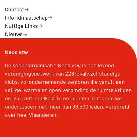
Contact
Info lidmaatschap
Nuttige Links
Nieuws
Neos vzw
De koepelorganisatie Neos vzw is een levend
verenigingsnetwerk van 228 lokale zelfstandige
clubs, vol ondernemende senioren die vanuit een
veilige, warme en open verbinding de ruimte krijgen
om zichzelf en elkaar te ontplooien. Dat doen we
ondertussen met meer dan 36.500 leden, verspreid
over heel Vlaanderen.