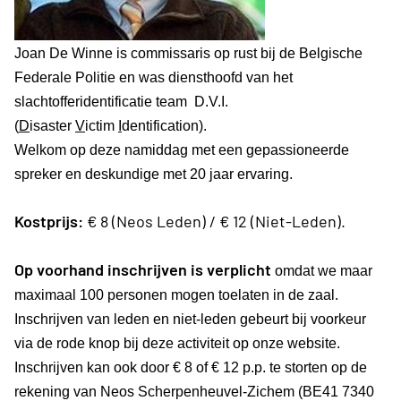
Joan De Winne is commissaris op rust bij de Belgische
Federale Politie en was diensthoofd van het
slachtofferidentificatie team D.V.I.
(
D
isaster
V
ictim
I
dentification).
Welkom op deze namiddag met een gepassioneerde
spreker en deskundige met 20 jaar ervaring.
Kostprijs:
€ 8 (Neos Leden) / € 12 (Niet-Leden).
Op voorhand inschrijven is verplicht
omdat we maar
maximaal 100 personen mogen toelaten in de zaal.
Inschrijven van leden en niet-leden gebeurt bij voorkeur
via de rode knop bij deze activiteit op onze website.
Inschrijven kan ook door € 8 of € 12 p.p. te storten op de
rekening van Neos Scherpenheuvel-Zichem (BE41 7340