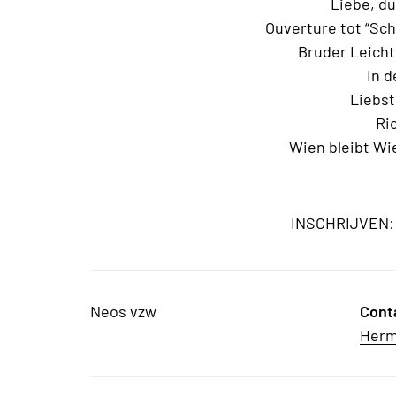
Liebe, du
Ouverture tot “Schö
Bruder Leicht
In d
Liebst
Rio
Wien bleibt Wi
INSCHRIJVEN: t
Neos vzw
Cont
Herm