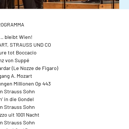
ROGRAMMA
.. bleibt Wien!
ZART, STRAUSS UND CO
ure tot Boccacio
nz von Suppé
ardar (Le Nozze de Figaro)
ang A. Mozart
ngen Millionen Op 443
n Strauss Sohn
 in die Gondel
n Strauss Sohn
zo uit 1001 Nacht
n Strauss Sohn