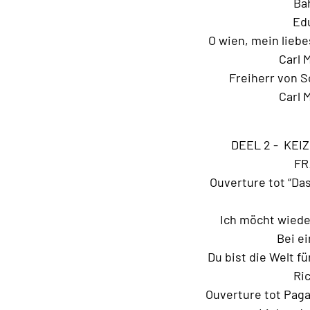
Bah
Edu
O wien, mein lieb
Carl 
Freiherr von 
Carl 
DEEL 2 - KEI
FR
Ouverture tot “Das
Ich möcht wiede
Bei ei
Du bist die Welt f
Ric
Ouverture tot Pagan