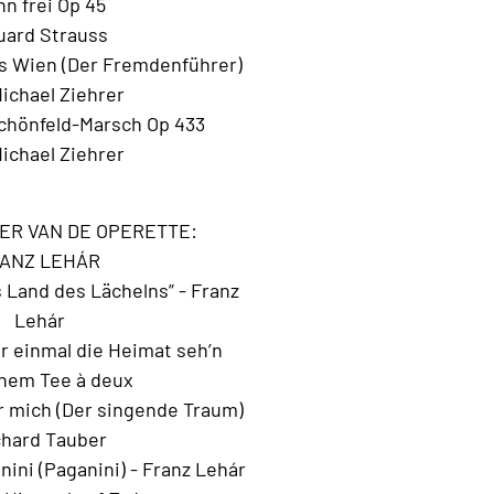
n frei Op 45
ard Strauss
es Wien (Der Fremdenführer)
Michael Ziehrer
Schönfeld-Marsch Op 433
Michael Ziehrer
ZER VAN DE OPERETTE:
ANZ LEHÁR
 Land des Lächelns” - Franz
Lehár
r einmal die Heimat seh’n
nem Tee à deux
ür mich (Der singende Traum)
hard Tauber
ini (Paganini) - Franz Lehár