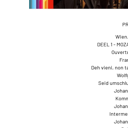
P
Wien.
DEEL 1 - MO
Ouvert
Fra
Deh vieni, non t
Wolfg
Seid umschlu
Johan
Komm’
Johan
Intermez
Johan