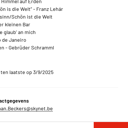
 Himmel auf Erden
n is die Welt” - Franz Lehár
sinn/Schön ist die Welt
er kleinen Bar
e glaub’ an mich
 de Janeiro
en - Gebrüder Schramml
en laatste op 3/9/2025
actgegevens
an.Beckers@skynet.be