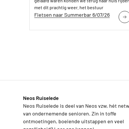
gelaafd waren konden we terug naar huis rijde
met dit prachtig weer. het bestuur
Fietsen naar Summerbar 6/07/26
Neos Ruiselede
Neos Ruiselede is deel van Neos vzw, hét net
van ondernemende senioren. Zin in toffe
ontmoetingen, boeiende uitstappen en veel
gezelligheid? Leer ons kennen!