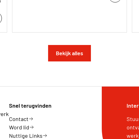
n
Bekijk alles
Snel terugvinden
Inte
werk
Contact
Stuu
Word lid
ontv
Nuttige Links
werk