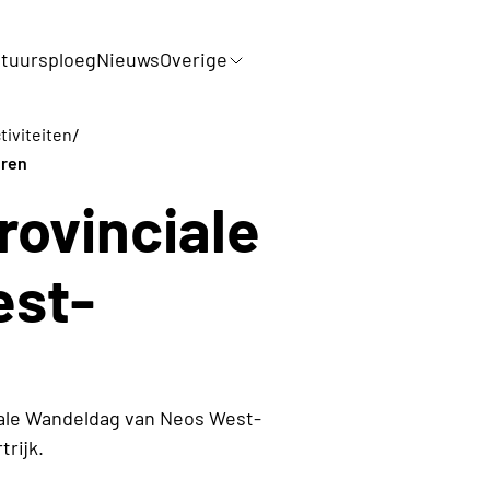
tuursploeg
Nieuws
Overige
/
tiviteiten
eren
ovinciale
est-
ciale Wandeldag van Neos West-
rijk.