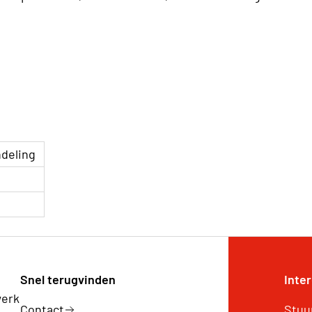
ndeling
Snel terugvinden
Inte
werk
Contact
Stuu