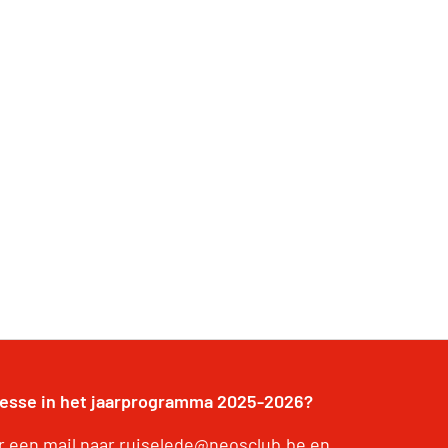
resse in het jaarprogramma 2025-2026?
r een mail naar ruiselede@neosclub.be en