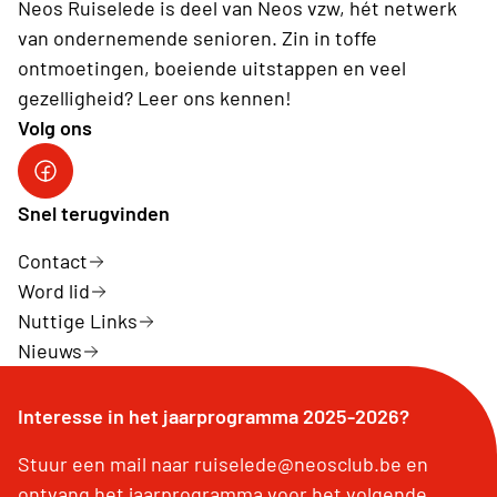
Neos Ruiselede is deel van Neos vzw, hét netwerk
van ondernemende senioren. Zin in toffe
ontmoetingen, boeiende uitstappen en veel
gezelligheid? Leer ons kennen!
Volg ons
Snel terugvinden
Contact
Word lid
Nuttige Links
Nieuws
Interesse in het jaarprogramma 2025-2026?
Stuur een mail naar ruiselede@neosclub.be en
ontvang het jaarprogramma voor het volgende