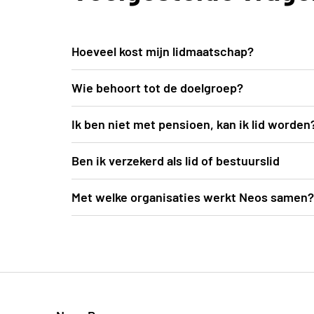
Hoeveel kost mijn lidmaatschap?
Het lidgeld voor 2026 bedraagt 35 EUR.
Wie behoort tot de doelgroep?
Iedereen is welkom. Leeftijd speelt geen ro
Ik ben niet met pensioen, kan ik lid worden
Ja, iedereen kan lid worden. Je moet er we
Ben ik verzekerd als lid of bestuurslid
Op al onze activiteiten ben je verzekerd.
Met welke organisaties werkt Neos samen?
Voor onze busreizen zoeken we de beste ma