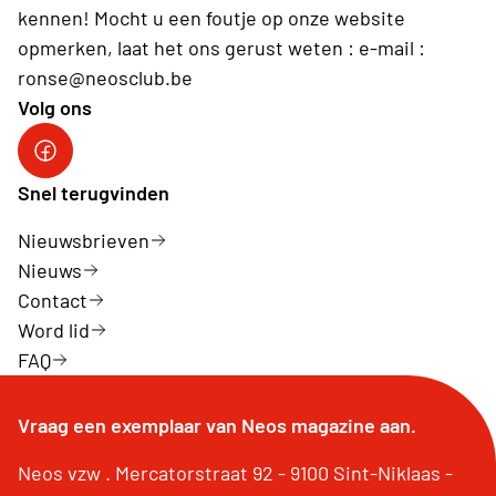
kennen! Mocht u een foutje op onze website
opmerken, laat het ons gerust weten : e-mail :
ronse@neosclub.be
Volg ons
fb
Snel terugvinden
Nieuwsbrieven
Nieuws
Contact
Word lid
FAQ
Vraag een exemplaar van Neos magazine aan.
Neos vzw . Mercatorstraat 92 - 9100 Sint-Niklaas -