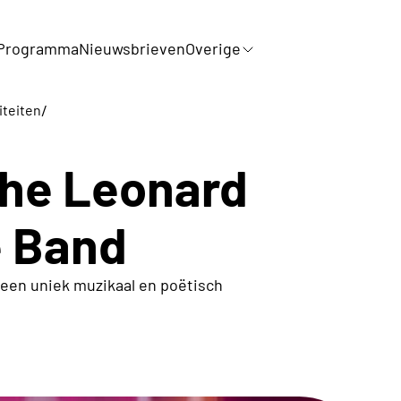
Programma
Nieuwsbrieven
Overige
/
iteiten
The Leonard
e Band
 een uniek muzikaal en poëtisch