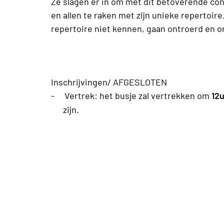
Ze slagen er in om met dit betoverende co
en allen te raken met zijn unieke repertoire
repertoire niet kennen, gaan ontroerd en o
Inschrijvingen/ AFGESLOTEN
-
Vertrek: het busje zal vertrekken om
12
zijn.