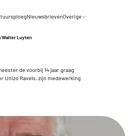
tuursploeg
Nieuwsbrieven
Overige
/
Walter Luyten
n
meester de voorbij 14 jaar graag
ter Unizo Ravels, zijn medewerking