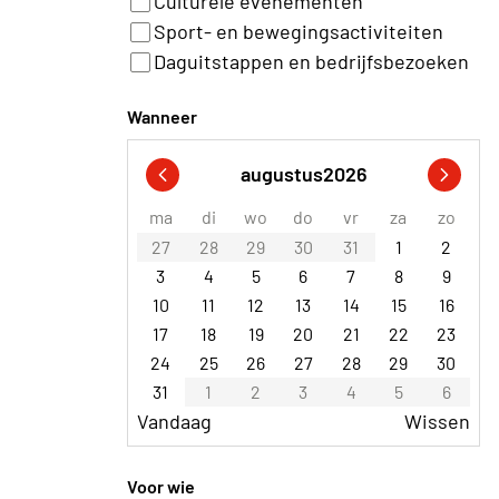
Culturele evenementen
Sport- en bewegingsactiviteiten
Daguitstappen en bedrijfsbezoeken
Wanneer
augustus
2026
ma
di
wo
do
vr
za
zo
27
28
29
30
31
1
2
3
4
5
6
7
8
9
10
11
12
13
14
15
16
17
18
19
20
21
22
23
24
25
26
27
28
29
30
31
1
2
3
4
5
6
Vandaag
Wissen
Voor wie