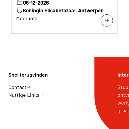
06-12-2026
Koningin Elisabethzaal, Antwerpen
Meer info
Snel terugvinden
Inte
k
Contact
Stuu
Nuttige Links
ontv
werk
graa