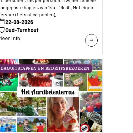
20 personen, 15€ per persoon, 3 wijnen, enkele
aangepaste hapjes, van 14u - 16u30. Met eigen
vervoer (fiets of carpoolen).
22-08-2026
Oud-Turnhout
Meer info
DAGUITSTAPPEN EN BEDRIJFSBEZOEKEN