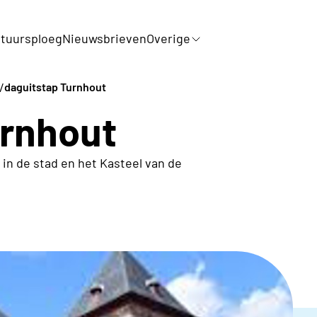
tuursploeg
Nieuwsbrieven
Overige
/
daguitstap Turnhout
urnhout
in de stad en het Kasteel van de