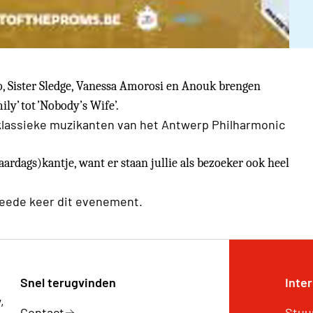
uo, Sister Sledge, Vanessa Amorosi en Anouk brengen
ly’ tot ’Nobody’s Wife’.
 klassieke muzikanten van het Antwerp Philharmonic
jaardags)kantje, want er staan jullie als bezoeker ook heel
weede keer dit evenement.
Snel terugvinden
Inte
,
Contact
Stuu