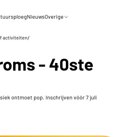
tuursploeg
Nieuws
Overige
/
f activiteiten
Proms - 40ste
siek ontmoet pop. Inschrijven vóór 7 juli