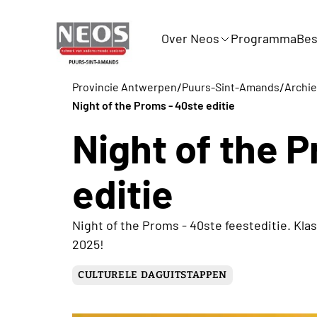
Over Neos
Programma
Bes
/
/
Provincie Antwerpen
Puurs-Sint-Amands
Archie
Night of the Proms - 40ste editie
Night of the 
editie
Night of the Proms - 40ste feesteditie. Klas
2025!
CULTURELE DAGUITSTAPPEN