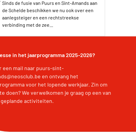
Sinds de fusie van Puurs en Sint-Amands aan
de Schelde beschikken we nu ook over een
aanlegsteiger en een rechtstreekse
verbinding met de zee...
resse in het jaarprogramma 2025-2026?
r een mail naar puurs-sint-
ds@neosclub.be en ontvang het
programma voor het lopende werkjaar. Zin om
te doen? We verwelkomen je graag op een van
 geplande activiteiten.