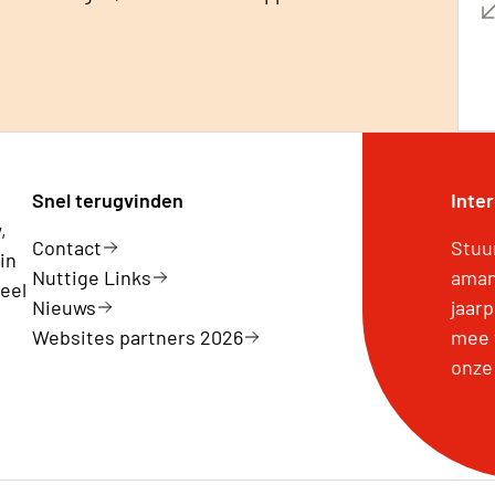
Snel terugvinden
Inte
,
Contact
Stuu
in
Nuttige Links
aman
eel
Nieuws
jaar
Websites partners 2026
mee 
onze