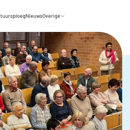
tuursploeg
Nieuws
Overige