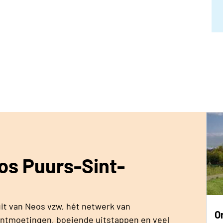
eos Puurs-Sint-
t van Neos vzw, hét netwerk van
O
ontmoetingen, boeiende uitstappen en veel