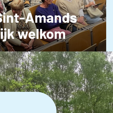
Sint-Amands
lijk welkom