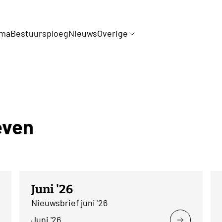
mma
Bestuursploeg
Nieuws
Overige
even
Juni '26
Nieuwsbrief juni '26
Juni '26