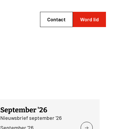
Contact
Word lid
September '26
Nieuwsbrief september '26
September '26