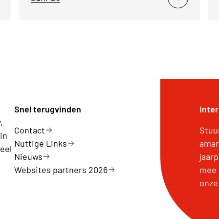
Snel terugvinden
Inte
,
Contact
Stuu
in
Nuttige Links
aman
eel
Nieuws
jaar
Websites partners 2026
mee 
onze