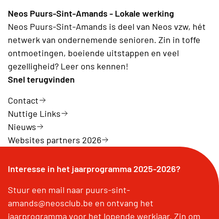
Neos Puurs-Sint-Amands - Lokale werking
Neos Puurs-Sint-Amands is deel van Neos vzw, hét
netwerk van ondernemende senioren. Zin in toffe
ontmoetingen, boeiende uitstappen en veel
gezelligheid? Leer ons kennen!
Snel terugvinden
Contact
Nuttige Links
Nieuws
Websites partners 2026
Interesse in het jaarprogramma 2025-2026?
Stuur een mail naar puurs-sint-
amands@neosclub.be en ontvang het
jaarprogramma voor het lopende werkjaar. Zin om