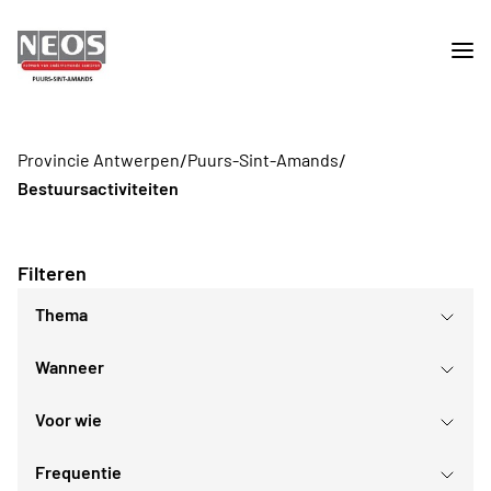
/
/
Provincie Antwerpen
Puurs-Sint-Amands
Bestuursactiviteiten
Filteren
Thema
Wanneer
Voor wie
augustus
2026
Frequentie
Voor iedereen
ma
di
wo
do
vr
za
zo