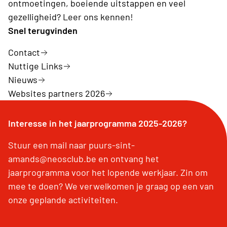
ontmoetingen, boeiende uitstappen en veel
gezelligheid? Leer ons kennen!
Snel terugvinden
Contact
Nuttige Links
Nieuws
Websites partners 2026
Interesse in het jaarprogramma 2025-2026?
Stuur een mail naar puurs-sint-
amands@neosclub.be en ontvang het
jaarprogramma voor het lopende werkjaar. Zin om
mee te doen? We verwelkomen je graag op een van
onze geplande activiteiten.