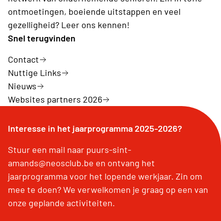
ontmoetingen, boeiende uitstappen en veel
gezelligheid? Leer ons kennen!
Snel terugvinden
Contact
Nuttige Links
Nieuws
Websites partners 2026
Interesse in het jaarprogramma 2025-2026?
Stuur een mail naar puurs-sint-
amands@neosclub.be en ontvang het
jaarprogramma voor het lopende werkjaar. Zin om
mee te doen? We verwelkomen je graag op een van
onze geplande activiteiten.