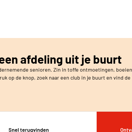
worden en als je bestuurslid bent, kan je je verkiesbaar s
en afdeling uit je buurt
dernemende senioren. Zin in toffe ontmoetingen, boeien
uk op de knop, zoek naar een club in je buurt en vind de 
Snel terugvinden
Ontv