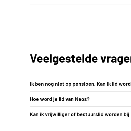
Veelgestelde vrage
Ik ben nog niet op pensioen. Kan ik lid wor
Iedere ondernemende, geïnteresseerde senio
Hoe word je lid van Neos?
Zoek hiervoor een afdeling in je buurt.
Lid worden van Neos doe je bij een club in 
Kan ik vrijwilliger of bestuurslid worden bi
de prijs van het lidmaatschap.
Neos is een vereniging voor en door onderne