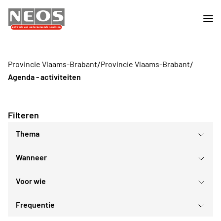
/
/
Provincie Vlaams-Brabant
Provincie Vlaams-Brabant
Agenda - activiteiten
Filteren
Thema
Wanneer
Sport- en bewegingsactiviteiten
Culturele evenementen
Voor wie
Ontspanningsnamiddagen
augustus
2026
Frequentie
Voor iedereen
ma
di
wo
do
vr
za
zo
Voor alle Neos leden