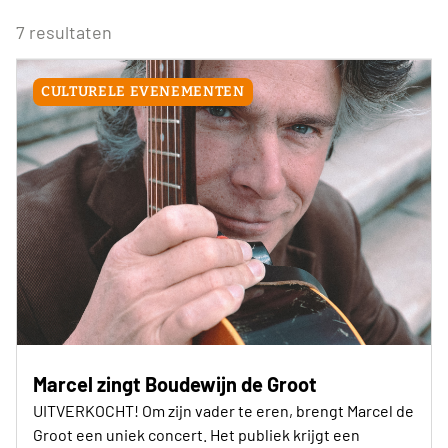
27
28
29
30
31
1
2
Eenmalig
Voor Neos leden van de eigen afdeling
3
4
5
6
7
8
9
7 resultaten
Wederkerend
10
11
12
13
14
15
16
17
18
19
20
21
22
23
CULTURELE EVENEMENTEN
24
25
26
27
28
29
30
31
1
2
3
4
5
6
Vandaag
Wissen
Marcel zingt Boudewijn de Groot
UITVERKOCHT! Om zijn vader te eren, brengt Marcel de
Groot een uniek concert. Het publiek krijgt een