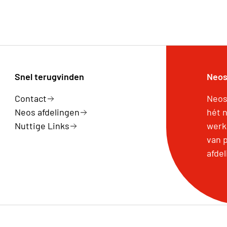
Snel terugvinden
Neos
Contact
Neos
Neos afdelingen
hét 
Nuttige Links
werk
van p
afdel