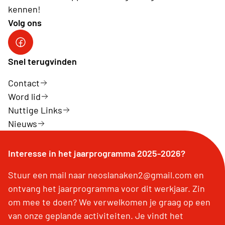
kennen!
Volg ons
neos lanaken facebook
Snel terugvinden
Contact
Word lid
Nuttige Links
Nieuws
Interesse in het jaarprogramma 2025-2026?
Stuur een mail naar neoslanaken2@gmail.com en
ontvang het jaarprogramma voor dit werkjaar. Zin
om mee te doen? We verwelkomen je graag op een
van onze geplande activiteiten. Je vindt het