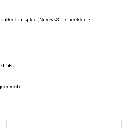
mma
Bestuursploeg
Nieuws
Sfeerbeelden
e Links
e gemeente