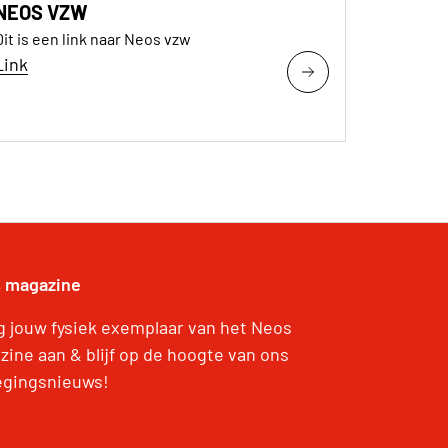
NEOS VZW
Dit is een link naar Neos vzw
Link
 magazine
g jouw fysiek exemplaar van het Neos
zine aan & blijf op de hoogte van ons
gingsnieuws!