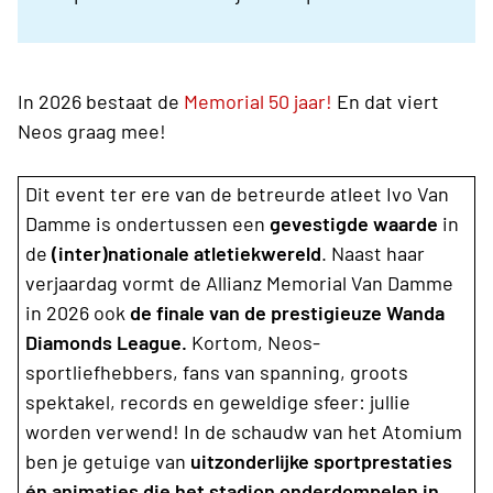
In 2026 bestaat de
Memorial 50 jaar!
En dat viert
Neos graag mee!
Dit event ter ere van de betreurde atleet Ivo Van
Damme is ondertussen een
gevestigde waarde
in
de
(inter)nationale atletiekwereld
. Naast haar
verjaardag vormt de Allianz Memorial Van Damme
in 2026 ook
de finale van de prestigieuze Wanda
Diamonds League.
Kortom, Neos-
sportliefhebbers, fans van spanning, groots
spektakel, records en geweldige sfeer: jullie
worden verwend! In de schaudw van het Atomium
ben je getuige van
uitzonderlijke sportprestaties
én animaties die het stadion onderdompelen in