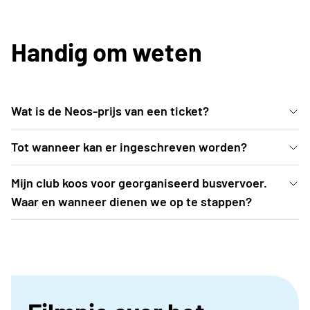
Handig om weten
Wat is de Neos-prijs van een ticket?
De voordelige Neos-prijs bedraagt 40 EUR (ipv 46
Tot wanneer kan er ingeschreven worden?
EUR). Neos palmt tribune 3 in met centraal zicht op
Inschrijven kan uiterlijk t.e.m. vrijdag 12 juni 2026 of
Mijn club koos voor georganiseerd busvervoer.
de atletiekprestaties én het hoofdpodium waar o.a.
tot zolang de voorraad strekt.
Waar en wanneer dienen we op te stappen?
het optreden Helmut Lotti plaatsvindt
De busroutes worden opgemaakt nadat
inschrijvingen zijn afgesloten. Een drietal weken
voor aanvang van het evenement (= midden
augustus) ontvangt het clubbestuur de busroute,