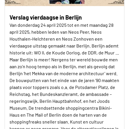
Verslag vierdaagse in Berlijn
Van donderdag 24 april 2025 tot en met maandag 28
april 2025, hebben leden van Neos Peer, Neos
Houthalen-Helchteren en Neos Zonhoven een
vierdaagse uitstap gemaakt naar Berlijn. Berlijn ademt
historie uit: WO II, de Koude Oorlog, de DDR, de Muur …
Maar Berlijn is meer! Nergens ter wereld bouwde men
aan zo’n hoog tempo als in Berlijn, met als gevolg dat
Berlijn ‘het Mekka van de moderne architectuur’ werd.
De bouwputten van het einde van de jaren ’90 maakten
plaats voor toppers zoals o.a. de Potsdamer Platz, de
Reichstag, het Bundeskanzleramt, de ambassade –
regeringswijk, Berlin Hauptbahnhof, en het Joods
Museum. De trendsettende shoppingcentra Bikini-
Haus en The Mail of Berlin doen de harten van de
shoppingfreaks sneller slaan. Kunst en cultuur
kennen er geen grenzen. Voor de alternatievelingen is