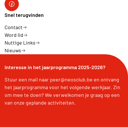
Neos DiNA
Snel terugvinden
Contact
Word lid
Nuttige Links
Nieuws
Interesse in het jaarprogramma 2025-2026?
Stuur een mail naar peer@neosclub.be en ontvang
het jaarprogramma voor het volgende werkjaar. Zin
om mee te doen? We verwelkomen je graag op een
van onze geplande activiteiten.