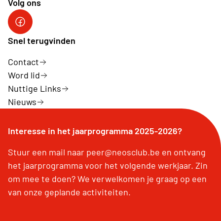
Volg ons
Neos DiNA
Snel terugvinden
Contact
Word lid
Nuttige Links
Nieuws
Interesse in het jaarprogramma 2025-2026?
Stuur een mail naar peer@neosclub.be en ontvang
het jaarprogramma voor het volgende werkjaar. Zin
om mee te doen? We verwelkomen je graag op een
van onze geplande activiteiten.