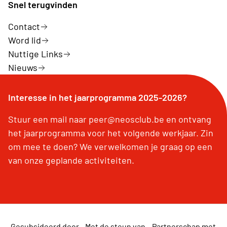
Snel terugvinden
Contact
Word lid
Nuttige Links
Nieuws
Interesse in het jaarprogramma 2025-2026?
Stuur een mail naar peer@neosclub.be en ontvang
het jaarprogramma voor het volgende werkjaar. Zin
om mee te doen? We verwelkomen je graag op een
van onze geplande activiteiten.
Gesubsideerd door
Met de steun van
Partnerschap met