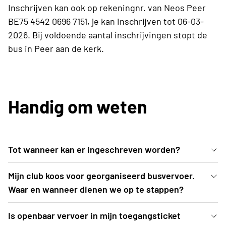
Inschrijven kan ook op rekeningnr. van Neos Peer
BE75 4542 0696 7151, je kan inschrijven tot 06-03-
2026. Bij voldoende aantal inschrijvingen stopt de
bus in Peer aan de kerk.
Handig om weten
Tot wanneer kan er ingeschreven worden?
Inschrijven kan uiterlijk t.e.m. vrijdag 6 maart 2026
Mijn club koos voor georganiseerd busvervoer.
of tot zolang de voorraad strekt.
Waar en wanneer dienen we op te stappen?
De busroutes worden opgemaakt nadat
Is openbaar vervoer in mijn toegangsticket